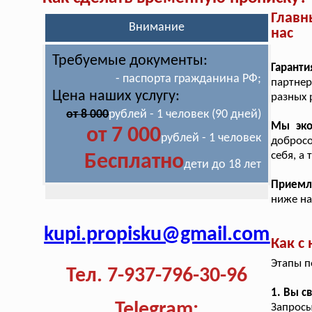
Главн
Внимание
нас
Требуемые документы:
Гарант
- паспорта гражданина РФ;
партне
Цена наших услугу:
разных 
от 8 000
рублей - 1 человек (90 дней)
Мы эко
от 7 000
рублей - 1 человек
добросо
себя, а
Бесплатно
дети до 18 лет
Приемл
ниже на
kupi.propisku@gmail.com
Как с
Этапы п
Тел. 7-937-796-30-96
1. Вы с
Telegram:
Запросы