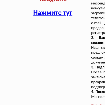
мессенд
консул
Нажмите тут
загруж
телефон
e-mail.
предпо
регистр
2. Ваш
момент
Наш ме
предлож
срокам
докумен
3. Подп
После 
заключа
прекра
подтве
4. Посл
Мы полу