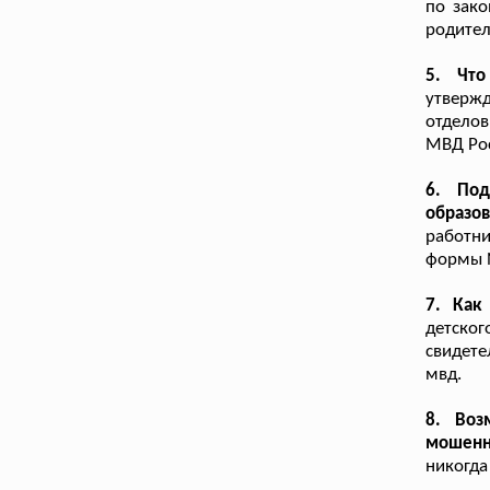
по зако
родител
5. Чт
утверж
отдело
МВД Ро
6. Под
образо
работн
формы №
7. Как
детско
свидете
мвд.
8. Воз
мошенн
никогда