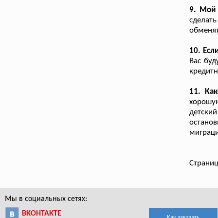
9. Мой
сделат
обменят
10. Есл
Вас буд
кредит
11. Как
хорошую
детский
остано
миграци
Страниц
Мы в социальных сетях:
ВКОНТАКТЕ
Как заказать