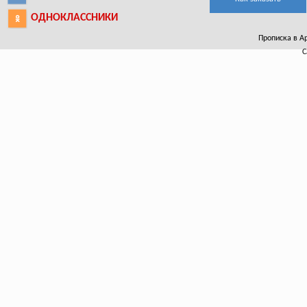
ОДНОКЛАССНИКИ
Прописка в Ар
С