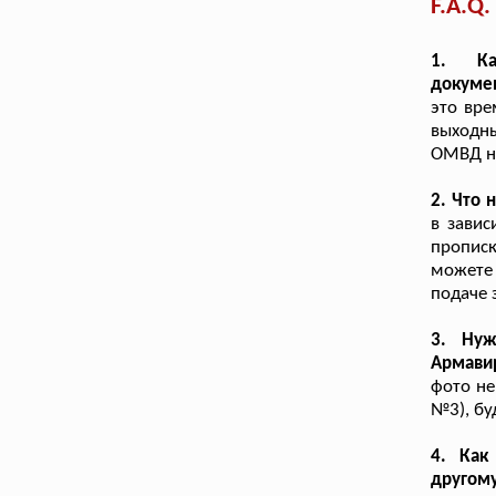
F.A.Q.
1. Ка
докуме
это вре
выходны
ОМВД не
2. Что 
в завис
прописк
можете
подаче 
3. Нуж
Армави
фото не
№3), бу
4. Как
другому